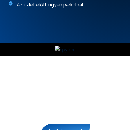
Az üzlet előtt ingyen parkolhat
Értesüljön az újdonságokról,
ajánlatokról, akciókról
Naprakész információkért iratkozzon fel hírlevelünkre.