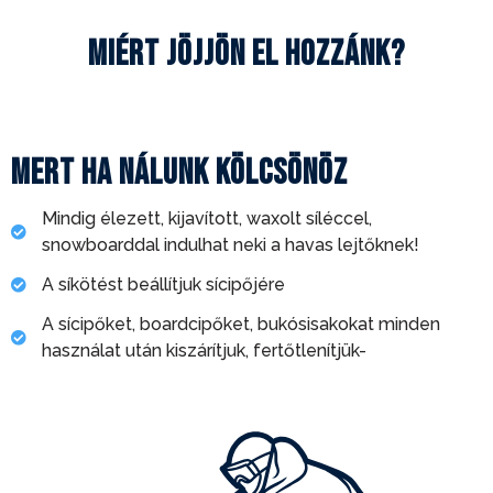
Miért jöjjön el hozzánk?
Mert ha nálunk kölcsönöz
Mindig élezett, kijavított, waxolt síléccel,
snowboarddal indulhat neki a havas lejtőknek!
A síkötést beállítjuk sícipőjére
A sícipőket, boardcipőket, bukósisakokat minden
használat után kiszárítjuk, fertőtlenítjük-