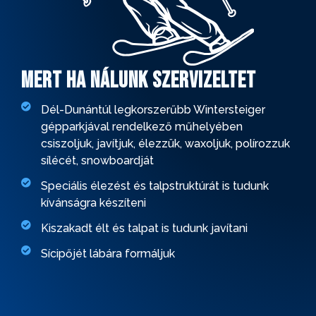
Mert ha nálunk szervizeltet
Dél-Dunántúl legkorszerűbb Wintersteiger
gépparkjával rendelkező műhelyében
csiszoljuk, javítjuk, élezzük, waxoljuk, polírozzuk
sílécét, snowboardját
Speciális élezést és talpstruktúrát is tudunk
kívánságra készíteni
Kiszakadt élt és talpat is tudunk javítani
Sícipőjét lábára formáljuk