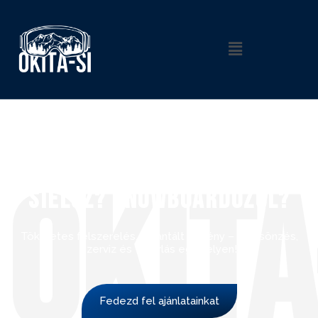
OKITA
Sielsz? Snowboardozol?
Tökéletes felszerelés, garantált élmény – kölcsönzés,
szerviz és vásárlás egy helyen!
Fedezd fel ajánlatainkat