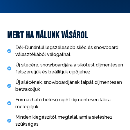
Mert ha nálunk vásárol
Dél-Dunántúl legszélesebb síléc és snowboard
választékából válogathat
Új sílécére, snowboardjára a síkötést díjmentesen
felszereljük és beállítjuk cipőjéhez
Új sílécének, snowboardjának talpát díjmentesen
bewaxoljuk
Formázható bélésű cipőt díjmentesen lábra
melegítjük
Minden kiegészítőt megtalál, ami a síeléshez
szükséges